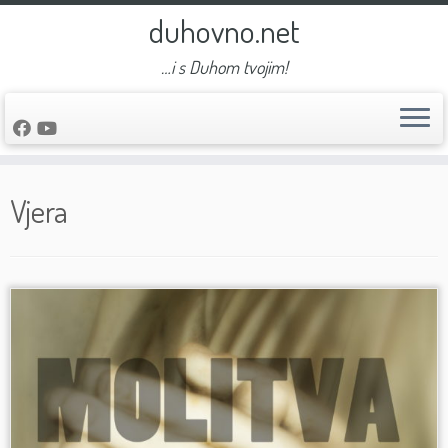
duhovno.net
…i s Duhom tvojim!
Skip
Vjera
to
content